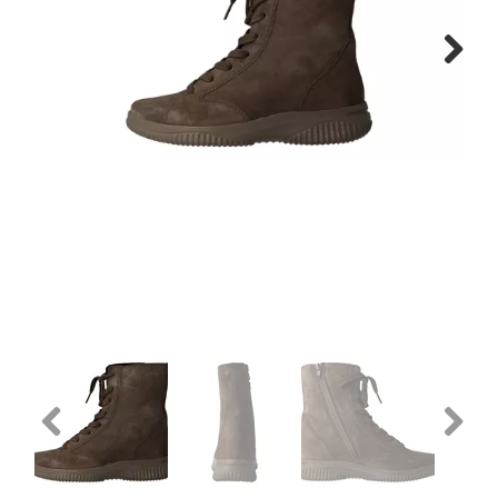
Gratis verzenden vanaf €150
Next
Retourneren
Previous
Next