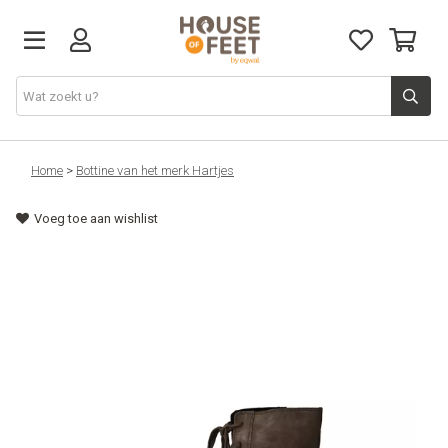
Home
Home
>
Bottine van het merk Hartjes
Voeg toe aan wishlist
Nieuw
Dames
Heren
Alles
Cadeaubon