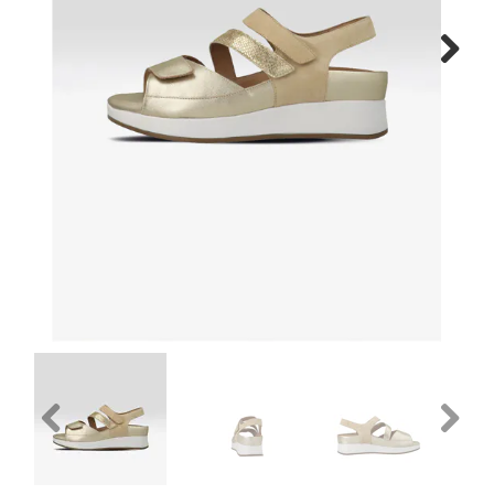
Gratis verzenden vanaf €150
Next
Retourneren
Previous
Next