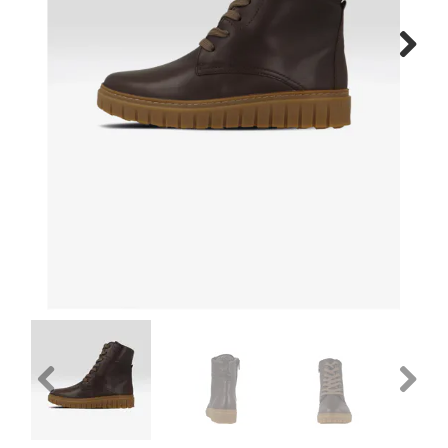
Gratis verzenden vanaf €150
Next
Retourneren
Previous
Next