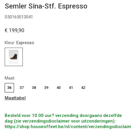
Semler Sina-Stf. Espresso
S50165013041
€ 199,90
Kleur:
Expresso
Maat:
36
37
38
39
40
41
42
Maattabel
Besteld voor 10.00 uur? verzending doorgaans dezelfde
dag (zie verzendingsdisclaimer voor uitzonderingen):
https://shop.houseoffeet.be/nl/content/verzendingsdisclai