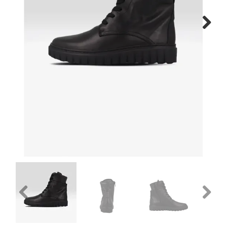
Gratis verzenden vanaf €150
Next
Retourneren
Previous
Next