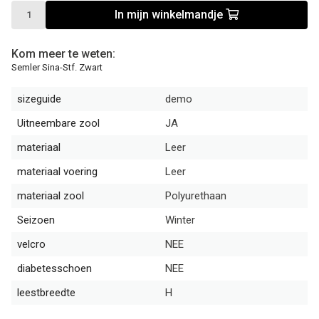
In mijn winkelmandje
Kom meer te weten:
Semler Sina-Stf. Zwart
sizeguide
demo
Uitneembare zool
JA
materiaal
Leer
materiaal voering
Leer
materiaal zool
Polyurethaan
Seizoen
Winter
velcro
NEE
diabetesschoen
NEE
leestbreedte
H