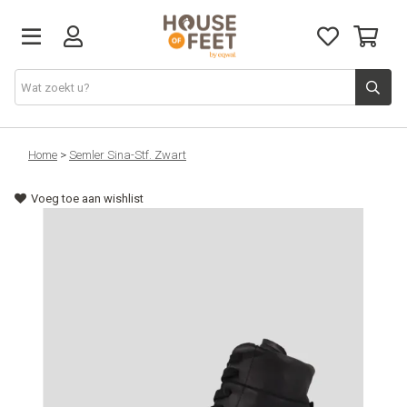
Home
Home
>
Semler Sina-Stf. Zwart
Voeg toe aan wishlist
Nieuw
Dames
Heren
Alles
Cadeaubon