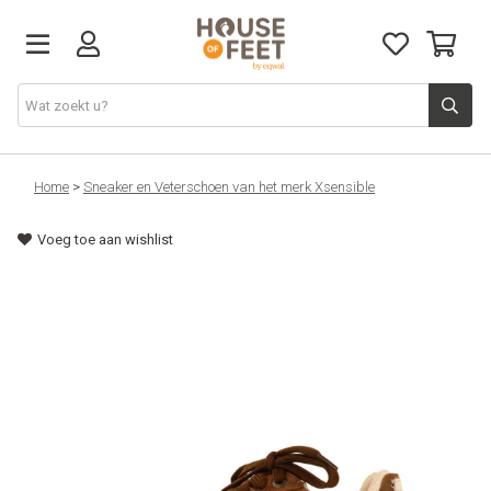
Home
Home
>
Sneaker en Veterschoen van het merk Xsensible
Voeg toe aan wishlist
Nieuw
Dames
Heren
Alles
Cadeaubon