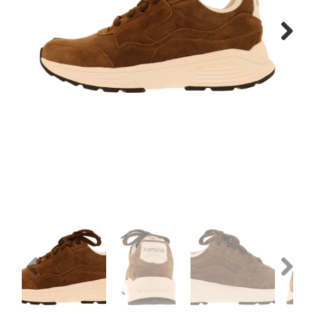
Gratis verzenden vanaf €150
Next
Retourneren
Previous
Next