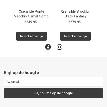
Xsensible Ponte
Xsensible Brooklyn
X
Vecchio Camel Combi
Black Fantasy
€249.95
€279.95
In winkelmandje
In winkelmandje
Blijf op de hoogte
Ja, hou me op de hoogte