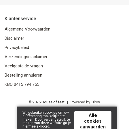
Klantenservice
Algemene Voorwaarden
Disclaimer
Privacybeleid
Verzendingsdisclaimer
Veelgestelde vragen
Bestelling annuleren
KBO 0415 794 755
© 2026 House of feet | Powered by
Tilroy
.
Wij gebruiken cookies om uw
Alle
surfervaring makkelijker te
maken. Door verder gebruik te
cookies
maken van deze website ga je
aanvaarden
hiermee akkoord.