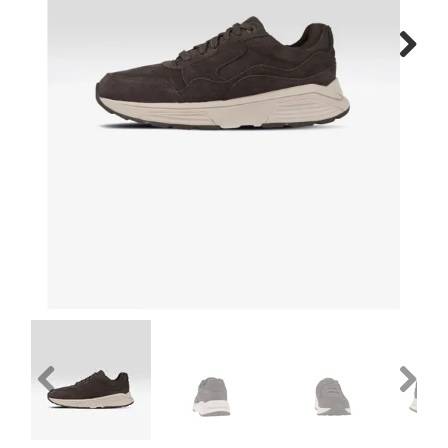
Gratis verzenden vanaf €150
Next
Retourneren
Previous
Next