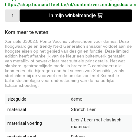
https://shop.houseoffeet.be/nl/content/verzendingsdisclai
In mijn winkelmandje
Kom meer te weten:
Xensible 33002.5 Ponte Vecchio veterschoen voor dames. Deze
hoogwaardige en trendy Next Generation sneaker voldoet aan de
hoogste eisen op het gebied van design en functie. Deze limited
edition heeft afhankelijk van de kleur een buitenwerk gemaakt
van metallic- of bewerkt leer met subtiele print details. Het wat
slankere, gestroomlijnde model in breedte G combineert alle
kenmerken die bijdragen aan het succes van Xsensible, zoals
stretchleer bij de voorvoet en de unieke zool met Xsensible
balanstechnologie voor ondersteuning van de natuurlijke
lichaamshouding.
sizeguide
demo
materiaal
Stretch Leer
Leer / Leer met elastisch
materiaal voering
materiaal
materiaal zool
Rubber