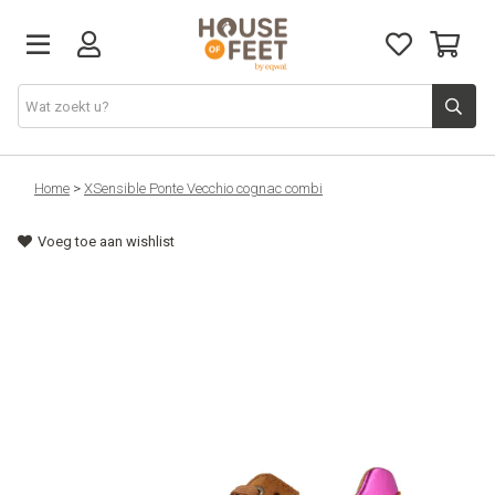
Home
Home
>
XSensible Ponte Vecchio cognac combi
Voeg toe aan wishlist
Nieuw
Dames
Heren
Alles
Cadeaubon