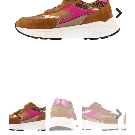
Gratis verzenden vanaf €150
Next
Retourneren
Previous
Next