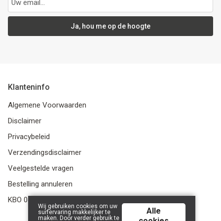
Ja, hou me op de hoogte
Klanteninfo
Algemene Voorwaarden
Disclaimer
Privacybeleid
Verzendingsdisclaimer
Veelgestelde vragen
Bestelling annuleren
KBO 0415 794 755
Wij gebruiken cookies om uw
Alle
surfervaring makkelijker te
maken. Door verder gebruik te
cookies