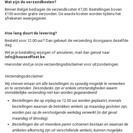
Wat zijn de verzendkosten?
Binnen België bedragen de verzendkosten €7,00. Bestellingen boven
Gratis verzenden vanaf €150
€150 worden gratis verzonden. De exacte kosten worden tijdens het
afrekenen weergegeven.
Retourneren
Hoe lang duurt de levering?
Besteld voor 12.00 uur? Dan gebeurt de verzending doorgaans dezelfde
dag.
Wil je je bestelling wijzigen of annuleren, mail dan gerust naar
info@houseoffeet.be.
Hieronder vind je onze verzendingsdisclaimer voor uitzonderingen.
Verzendingsdisclaimer
Wij streven ernaar om alle bestellingen zo spoedig mogelijk te verwerken
en te verzenden. Desondanks zijn er enkele omstandigheden waarin
onmiddellijke verzending niet kan worden gegarandeerd:
Bestellingen die op vrijdag na 12.00 uur worden geplaatst, evenals
bestellingen waarvan de betrokken winkels op maandag gesloten zijn,
worden pas op de eerstvolgende werkdag verwerkt (in dat geval
maandag of dinsdag).
Bestellingen die uit meerdere paren schoenen bestaan en waarvan de
artikelen afkomstig zijn uit verschillende winkels, kunnen mogelijks