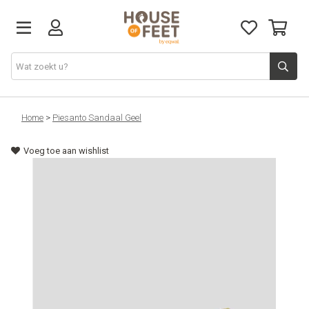
Home
Home
>
Piesanto Sandaal Geel
Voeg toe aan wishlist
Nieuw
Dames
Heren
Alles
Cadeaubon