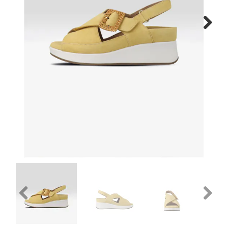
Gratis verzenden vanaf €150
Next
Retourneren
Previous
Next